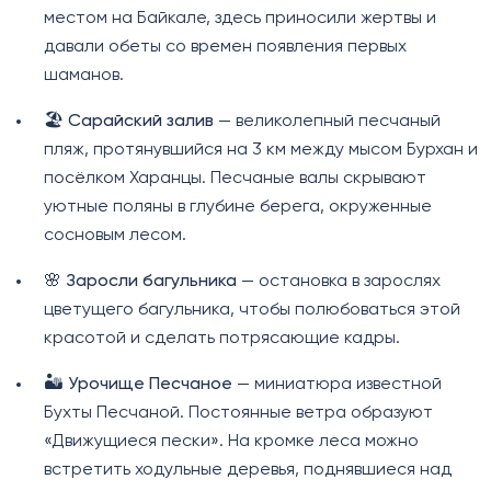
местом на Байкале, здесь приносили жертвы и
давали обеты со времен появления первых
шаманов.
🏖️
Сарайский залив
— великолепный песчаный
пляж, протянувшийся на 3 км между мысом Бурхан и
посёлком Харанцы. Песчаные валы скрывают
уютные поляны в глубине берега, окруженные
сосновым лесом.
🌸
Заросли багульника
— остановка в зарослях
цветущего багульника, чтобы полюбоваться этой
красотой и сделать потрясающие кадры.
🏜️
Урочище Песчаное
— миниатюра известной
Бухты Песчаной. Постоянные ветра образуют
«Движущиеся пески». На кромке леса можно
встретить ходульные деревья, поднявшиеся над