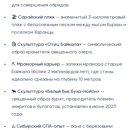
для совершения обрядов.
🏖️
Сарайский пляж
— знаменитый 3-километровый
пляж с белоснежным песком между мысом Бурхан и
посёлком Харанцы.
🗿
Скульптура «Отец Байкала»
— символический
образ хранителя священного озера.
⛏️
Мраморный карьер
— залежи мрамора старше
Байкала (более 2 миллиардов лет), где стены
идеально срезаны на глубину 10 метров.
🐂
Скульптура «Белый Бык Буха-Нойон»
—
священный образ бурят, прародитель племён
эхиритов и булагатов, установлен в июне 2023
года.
♨️
Сибирский СПА-опыт
— баня с берёзовыми