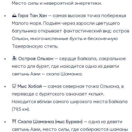
Место силы и невероятной энергетики.
⛰️
Гора Тан Хан
— самая высокая точка побережья
Малого моря. Подъём через заросли цветущего
багульника открывает фантастический вид: остров
Ольхон, многочисленные бухты и бесконечную
Тажеранскую степь.
🏝️
Остров Ольхон
— сердце Байкала, сакральное
место для бурят, где находится одна из девяти
святынь Азии — скала Шаманка.
🦷
Мыс Хобой
— самая северная точка Ольхона, в
переводе с бурятского означает «клык».
Находится вблизи самого широкого места Байкала
(79,5 км).
⛩️
Скала Шаманка (мыс Бурхан)
— одна из девяти
святынь Азии, место силы, где собираются шаманы