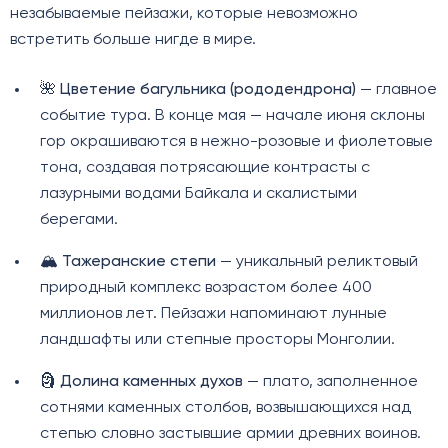
незабываемые пейзажи, которые невозможно
встретить больше нигде в мире.
🌺
Цветение багульника (рододендрона)
— главное
событие тура. В конце мая — начале июня склоны
гор окрашиваются в нежно-розовые и фиолетовые
тона, создавая потрясающие контрасты с
лазурными водами Байкала и скалистыми
берегами.
🏔️
Тажеранские степи
— уникальный реликтовый
природный комплекс возрастом более 400
миллионов лет. Пейзажи напоминают лунные
ландшафты или степные просторы Монголии.
🗿
Долина каменных духов
— плато, заполненное
сотнями каменных столбов, возвышающихся над
степью словно застывшие армии древних воинов.