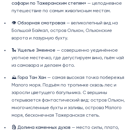
сафари по Тажеранским степям»
— целодневное
путешествие по самым живописным местам.
👁️
Обзорная смотровая
— великолепный вид на
Большой Байкал, остров Ольхон, Ольхонские
ворота и лазурную бухту.
🐍
Ущелье Змеиное
— совершенно уединённое
уютное местечко, где дегустируем вино, пьём чай
из самовара и делаем фото.
⛰️
Гора Тан Хан
— самая высокая точка побережья
Малого моря. Подъём по тропинке сквозь лес и
заросли цветущего багульника. С вершины
открывается фантастический вид: остров Ольхон,
многочисленные бухты и заливы, острова Малого
моря, бесконечная Тажеранская степь.
🗿
Долина каменных духов
— место силы, плато,