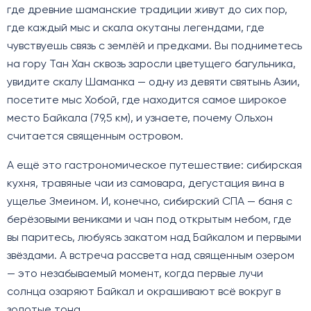
где древние шаманские традиции живут до сих пор,
где каждый мыс и скала окутаны легендами, где
чувствуешь связь с землёй и предками. Вы подниметесь
на гору Тан Хан сквозь заросли цветущего багульника,
увидите скалу Шаманка — одну из девяти святынь Азии,
посетите мыс Хобой, где находится самое широкое
место Байкала (79,5 км), и узнаете, почему Ольхон
считается священным островом.
А ещё это гастрономическое путешествие: сибирская
кухня, травяные чаи из самовара, дегустация вина в
ущелье Змеином. И, конечно, сибирский СПА — баня с
берёзовыми вениками и чан под открытым небом, где
вы паритесь, любуясь закатом над Байкалом и первыми
звёздами. А встреча рассвета над священным озером
— это незабываемый момент, когда первые лучи
солнца озаряют Байкал и окрашивают всё вокруг в
золотые тона.