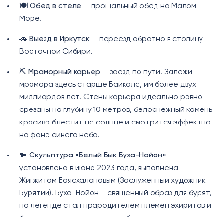
🍽️
Обед в отеле
— прощальный обед на Малом
Море.
🚗
Выезд в Иркутск
— переезд обратно в столицу
Восточной Сибири.
⛏️
Мраморный карьер
— заезд по пути. Залежи
мрамора здесь старше Байкала, им более двух
миллиардов лет. Стены карьера идеально ровно
срезаны на глубину 10 метров, белоснежный камень
красиво блестит на солнце и смотрится эффектно
на фоне синего неба.
🐂
Скульптура «Белый Бык Буха-Нойон»
—
установлена в июне 2023 года, выполнена
Жигжитом Баясхалановым (Заслуженный художник
Бурятии). Буха-Нойон – священный образ для бурят,
по легенде стал прародителем племён эхиритов и