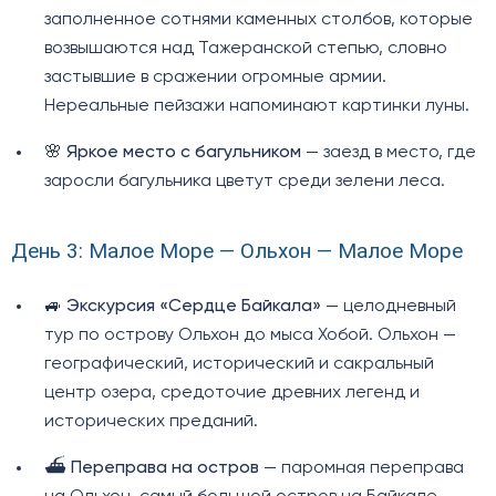
заполненное сотнями каменных столбов, которые
возвышаются над Тажеранской степью, словно
застывшие в сражении огромные армии.
Нереальные пейзажи напоминают картинки луны.
🌸
Яркое место с багульником
— заезд в место, где
заросли багульника цветут среди зелени леса.
День 3: Малое Море — Ольхон — Малое Море
🚙
Экскурсия «Сердце Байкала»
— целодневный
тур по острову Ольхон до мыса Хобой. Ольхон —
географический, исторический и сакральный
центр озера, средоточие древних легенд и
исторических преданий.
⛴️
Переправа на остров
— паромная переправа