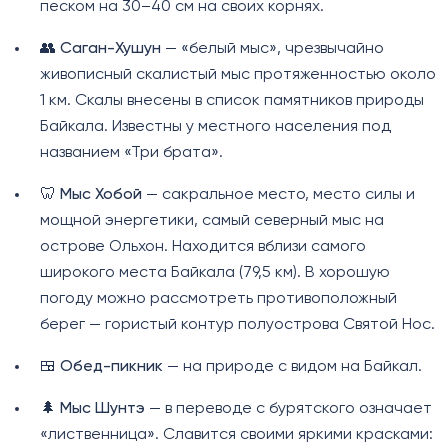
песком на 30–40 см на своих корнях.
👥
Саган-Хушун
— «белый мыс», чрезвычайно
живописный скалистый мыс протяженностью около
1 км. Скалы внесены в список памятников природы
Байкала. Известны у местного населения под
названием «Три брата».
🦷
Мыс Хобой
— сакральное место, место силы и
мощной энергетики, самый северный мыс на
острове Ольхон. Находится вблизи самого
широкого места Байкала (79,5 км). В хорошую
погоду можно рассмотреть противоположный
берег — гористый контур полуострова Святой Нос.
🍱
Обед-пикник
— на природе с видом на Байкал.
🌲
Мыс Шунтэ
— в переводе с бурятского означает
«лиственница». Славится своими яркими красками: