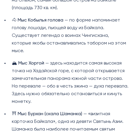
на Ольхон, самый большой остров на Байкале
(площадь 730 кв. км).
🐴
Мыс Кобылья голова
— по форме напоминает
голову лошади, пьющей воду из Байкала.
Существует легенда о воинах Чингисхана,
которые якобы останавливались табором на этом
мысе.
🏔️
Мыс Хоргой
— здесь находится самая высокая
точка на Хадайской горе, с которой открывается
замечательная панорама южной части острова.
На перевале — обо в честь эжина — духа перевала.
Здесь нужно обязательно остановиться и кинуть
монетку.
⛩️
Мыс Бурхан (скала Шаманка)
— «визитная
карточка Байкала», одна из девяти Святынь Азии.
Шаманка была наиболее почитаемым святым