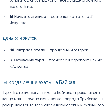
булагатов, спустившись с небес в виде огромного
белого быка.
🏨
Ночь в гостинице
— размещение в отеле 4* в
Иркутске.
День 5: Иркутск
🍽️
Завтрак в отеле
— прощальный завтрак.
✈️
Окончание тура
— трансфер в аэропорт или на
ж/д вокзал.
📅 Когда лучше ехать на Байкал
Тур «Цветение багульника на Байкале» проводится в
конце мая — начале июня, когда природа Прибайкалья
раскрывается во всём своём великолепии и склоны гор