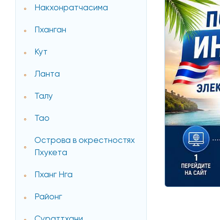
Накхонратчасима
Пханган
Кут
Ланта
Талу
Тао
Острова в окрестностях
Пхукета
Пханг Нга
Районг
Сураттхани