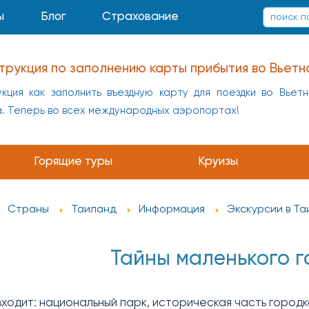
ы
Блог
Страхование
трукция по заполнению карты прибытия во Вьетн
кция как заполнить въездную карту для поездки во Вьет
а. Теперь во всех международных аэропортах!
Горящие туры
Круизы
Страны
Таиланд
Информация
Экскурсии в Т
Тайны маленького г
ходит: национальный парк, историческая часть городка