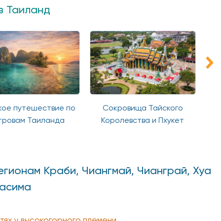
в Таиланд
ое путешествие по
Сокровища Тайского
тровам Таиланда
Королевства и Пхукет
гионам Краби, Чиангмай, Чианграй, Хуа
часима
стях у высокогорного племени