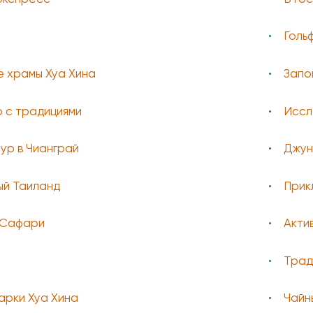
Гольф
е храмы Хуа Хина
Запо
 с традициями
Иссл
ур в Чианграй
Джун
ый Таиланд
Прик
 Сафари
Акти
Трад
арки Хуа Хина
Чайн