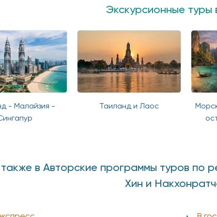
Экскурсионные туры 
д - Малайзия -
Таиланд и Лаос
Морск
Сингапур
ос
также в Авторские программы туров по ре
Хин и Накхонрат
экспресс
В го