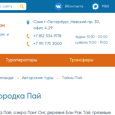
ВКонтакте
MAX
Санкт-Петербург, Невский пр. 30,
ам
офис 4.29
нам и
+7 812 334 9178
будни: 10:30 - 20:00
суббота: 11:00 - 19:00
+7 911 775 3000
Туроператоры
Трансферы
аиланде
Авторские туры
Тайны Пай
ородка Пай
 Пай, озеро Панг Онг, деревня Бан Рак Тай, грязевые