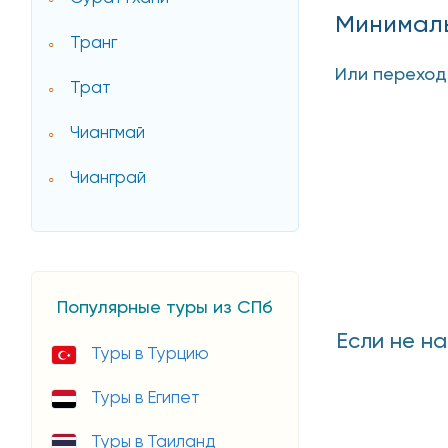
Минималь
Транг
Или перехо
Трат
Чиангмай
Чианграй
Популярные туры из СПб
Если не н
Туры в Турцию
Туры в Египет
Туры в Таиланд