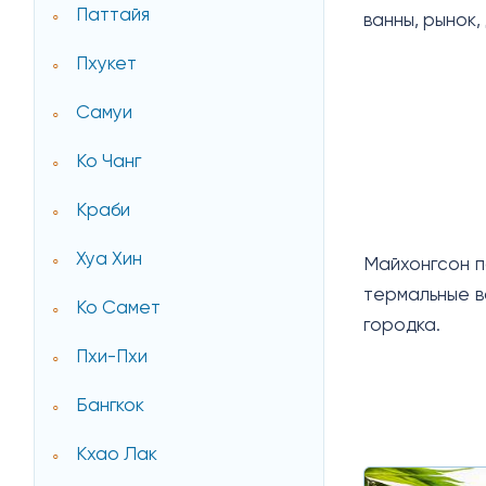
Паттайя
ванны, рынок
Пхукет
Самуи
Ко Чанг
Краби
Хуа Хин
Майхонгсон п
термальные в
Ко Самет
городка.
Пхи-Пхи
Бангкок
Кхао Лак