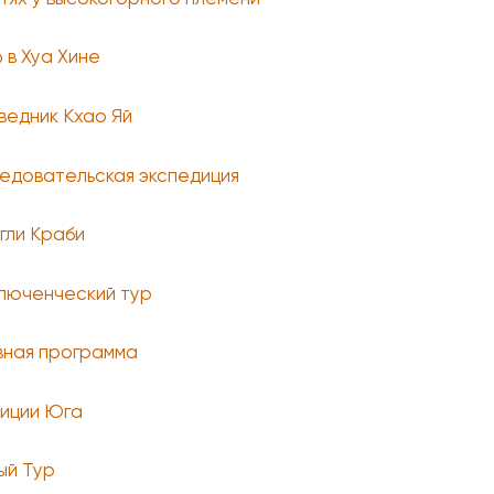
 в Хуа Хине
ведник Кхао Яй
едовательская экспедиция
гли Краби
люченческий тур
вная программа
иции Юга
ый Тур