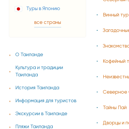
Туры в Японию
Винный тур
все страны
Загадочны
Знакомство
О Таиланде
Кофейный т
Культура и традиции
Таиланда
Неизвестн
История Таиланда
Северное
Информация для туристов
Тайны Пай
Экскурсии в Таиланде
Дворцы и п
Пляжи Таиланда