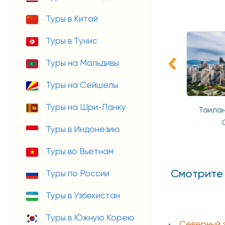
Туры в Китай
Туры в Тунис
Туры на Мальдивы
Туры на Сейшелы
Туры на Шри-Ланку
 - Мьянма
Таиланд - Лаос - Камбоджа
Таилан
и отдых Пхукет
Туры в Индонезию
Туры во Вьетнам
Смотрите 
Туры по России
Туры в Узбекистан
Туры в Южную Корею
Cеверный 