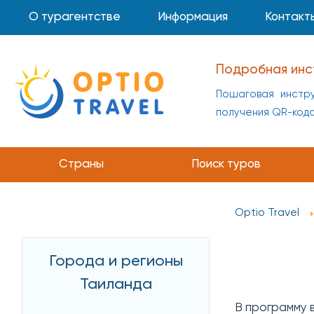
О турагентстве
Информация
Контакт
Подробная инс
Пошаговая инстру
получения QR-код
Страны
Поиск туров
Optio Travel
Города и регионы
Таиланда
В программу в