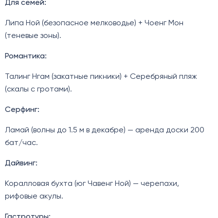
Для семей:
Липа Ной (безопасное мелководье) + Чоенг Мон
(теневые зоны).
Романтика:
Талинг Нгам (закатные пикники) + Серебряный пляж
(скалы с гротами).
Серфинг:
Ламай (волны до 1.5 м в декабре) — аренда доски 200
бат/час.
Дайвинг:
Коралловая бухта (юг Чавенг Ной) — черепахи,
рифовые акулы.
Гастротуры: