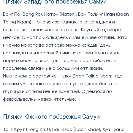
Пляжи Западного побережья Самуи
Банг По (Bang Po), Натон (Naton), Бан Талинг Нгам (Baan
Taling Ngam) — это вся западная, юго-западная и
северо-западная части острова. Круглый год море
мелкое. С мая по июль здесь сильнейшие отливы. Зато
именно на западе острова можно каждый день
наслаждаться красивейшими закатами. Купаться в
море возможно весь год, но с мая по октябрь есть
проблемы, связанные с большими отливами.
Исключение составляет пляж Baan Taling Ngam, где
отливы уменьшаются уже в августе (здесь больше
глубина и отливы менее заметны). С декабря по
февраль волны незначительные.
Пляжи Южного побережья Самуи
Тонг Крут (Tong Krut), Бан Кхао (Baan Khao), Хуа Тханон