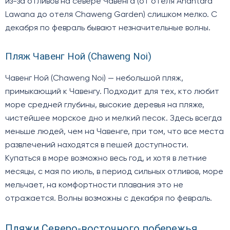
из-за отливов на севере Чавенга (от отеля Anantara
Lawana до отеля Chaweng Garden) слишком мелко. С
декабря по февраль бывают незначительные волны.
Пляж Чавенг Ной (Chaweng Noi)
Чавенг Ной (Chaweng Noi) — небольшой пляж,
примыкающий к Чавенгу. Подходит для тех, кто любит
море средней глубины, высокие деревья на пляже,
чистейшее морское дно и мелкий песок. Здесь всегда
меньше людей, чем на Чавенге, при том, что все места
развлечений находятся в пешей доступности.
Купаться в море возможно весь год, и хотя в летние
месяцы, с мая по июль, в период сильных отливов, море
мельчает, на комфортности плавания это не
отражается. Волны возможны с декабря по февраль.
Пляжи Северо-восточного побережья