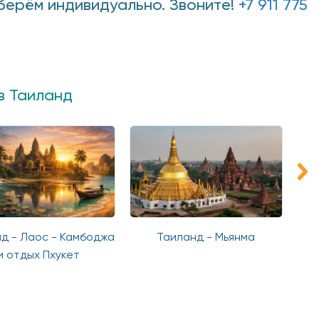
дберём индивидуально. Звоните!
+7 911 775
в Таиланд
аиланд - Мьянма
Сокровища Тайского
Мо
Королевства и Пхукет