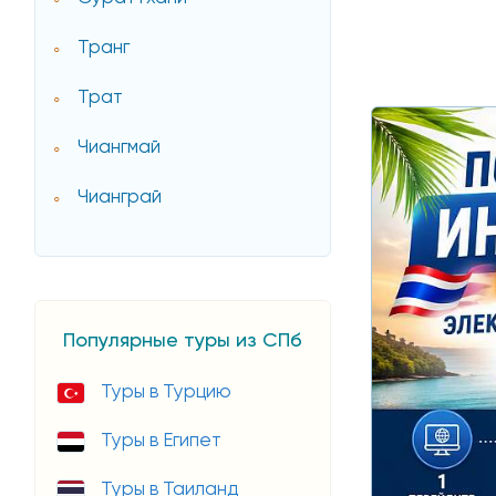
Транг
Трат
Чиангмай
Чианграй
Популярные туры из СПб
Туры в Турцию
Туры в Египет
Туры в Таиланд