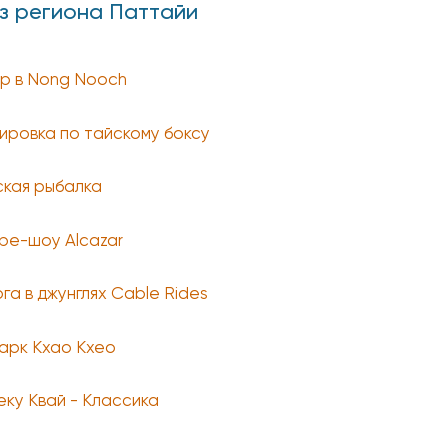
из региона Паттайи
р в Nong Nooch
ировка по тайскому боксу
кая рыбалка
ре-шоу Alcazar
га в джунглях Cable Rides
арк Кхао Кхео
еку Квай - Классика