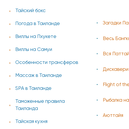
Тайский бокс
Загадки П
Погода в Таиланде
Виллы на Пхукете
Весь Бангк
Виллы на Самуи
Вся Паттай
Особенности трансферов
Дискавери
Массаж в Таиланде
Flight of t
SPA в Таиланде
Рыбалка н
Таможенные правила
Таиланда
Аюттайя
Тайская кухня