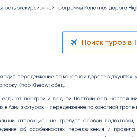
ность экскурсионной программы Канатная дорога Fligh
Поиск туров в 
входит: передвижение по канатной дороге в джунглях,
опарку Khao Kheow; обед.
 езды от пестрой и людной Паттайи есть настоящий
х в Азии экотуров — передвижение по канатной тропе 
альный аттракцион не требует особой подготовки,
едения об особенностях передвижения и правила