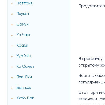
Паттайя
Продолжитель
Пхукет
Самуи
Ко Чанг
Краби
Хуа Хин
В программу 
открытому зо
Ко Самет
Всего в часе
Пхи-Пхи
популярнейши
Бангкок
Этот оригин
Кхао Лак
включены св