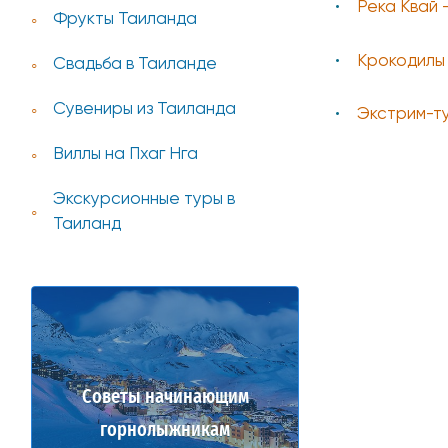
Река Квай 
Фрукты Таиланда
Крокодилы 
Свадьба в Таиланде
Сувениры из Таиланда
Экстрим-т
Виллы на Пхаг Нга
Экскурсионные туры в
Таиланд
Советы начинающим
горнолыжникам