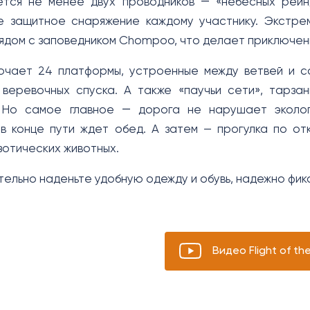
ется не менее двух проводников ― «небесных рейн
 защитное снаряжение каждому участнику. Экстрема
ядом с заповедником Chompoo, что делает приключе
ючает 24 платформы, устроенные между ветвей и с
веревочных спуска. А также «паучьи сети», тарза
 Но самое главное ― дорога не нарушает экологи
в конце пути ждет обед. А затем — прогулка по о
зотических животных.
тельно наденьте удобную одежду и обувь, надежно фи
Видео Flight of th