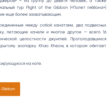
джеров» — на группу до девяти человек, а также
льный тур Flight of the Gibbon («Полет гиббона»)
ние еще более захватывающим.
оединенные между собой канатами, два подвесных
нку, летающие качели и многое другое ― всего 16
ческой целостности джунглей. Проголодавшихся
ткрытому зоопарку Khao Kheow, в котором обитает
ксирующуюся на ноге.
e Gibbon