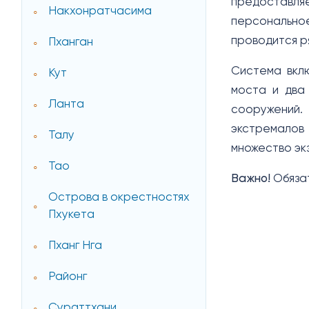
предоставля
Накхонратчасима
персональное
проводится р
Пханган
Система вкл
Кут
моста и два 
Ланта
сооружений.
экстремалов 
Талу
множество эк
Тао
Важно!
Обяза
Острова в окрестностях
Пхукета
Пханг Нга
Районг
Сураттхани