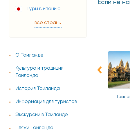
Если не н
Туры в Японию
все страны
О Таиланде
Культура и традиции
Таиланда
История Таиланда
а Тайского
Таиланд и Камбоджа
Таи
Информация для туристов
левства
Экскурсии в Таиланде
Пляжи Таиланда