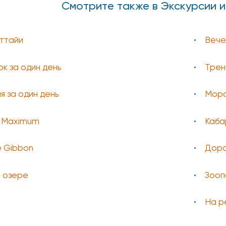
Смотрите также в Экскурсии 
аттайи
Вече
ок за один день
Трен
я за один день
Морс
 Maximum
Каба
he Gibbon
Доро
а озере
Зооп
На р