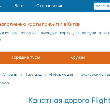
ы
Блог
Страхование
заполнению карты прибытия в Китай
укция как заполнить въездную карту для поездки в Кит
а
Горящие туры
Круизы
Страны
Таиланд
Информация
Экскурсии в Т
ibbon
Канатная дорога Flight