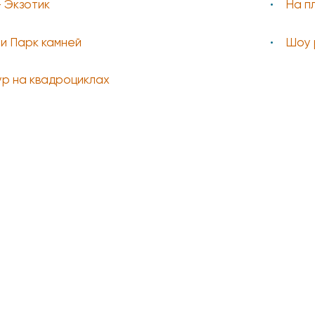
- Экзотик
На п
и Парк камней
Шоу 
ур на квадроциклах