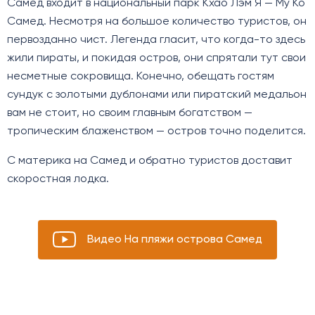
Самед входит в национальный парк Кхао Лэм Я — Му Ко
Самед. Несмотря на большое количество туристов, он
первозданно чист. Легенда гласит, что когда-то здесь
жили пираты, и покидая остров, они спрятали тут свои
несметные сокровища. Конечно, обещать гостям
сундук с золотыми дублонами или пиратский медальон
вам не стоит, но своим главным богатством —
тропическим блаженством — остров точно поделится.
С материка на Самед и обратно туристов доставит
скоростная лодка.
Видео На пляжи острова Самед