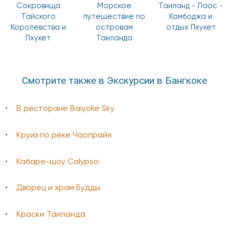
Сокровища
Морское
Таиланд - Лаос -
Тайского
путешествие по
Камбоджа и
Королевства и
островам
отдых Пхукет
Пхукет
Таиланда
Смотрите также в Экскурсии в Бангкоке
В ресторане Baiyoke Sky
Круиз по реке Чаопрайя
Кабаре-шоу Calypso
Дворец и храм Будды
Краски Таиланда