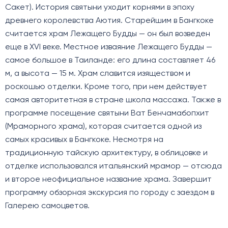
Сакет). История святыни уходит корнями в эпоху
древнего королевства Аютия. Старейшим в Бангкоке
считается храм Лежащего Будды — он был возведен
еще в XVI веке. Местное изваяние Лежащего Будды —
самое большое в Таиланде: его длина составляет 46
м, а высота — 15 м. Храм славится изяществом и
роскошью отделки. Кроме того, при нем действует
самая авторитетная в стране школа массажа. Также в
программе посещение святыни Ват Бенчамабопхит
(Мраморного храма), которая считается одной из
самых красивых в Бангкоке. Несмотря на
традиционную тайскую архитектуру, в облицовке и
отделке использовался итальянский мрамор — отсюда
и второе неофициальное название храма. Завершит
программу обзорная экскурсия по городу с заездом в
Галерею самоцветов.