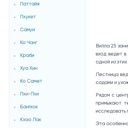
Паттайя
Пхукет
Самуи
Ко Чанг
Вилла 25 зан
вход ведет в
Краби
одной из этих
Хуа Хин
Лестница вед
Ко Самет
садами и ухож
Пхи-Пхи
Рядом с цент
примыкают те
Бангкок
исследовать 
Кхао Лак
Эта особенна