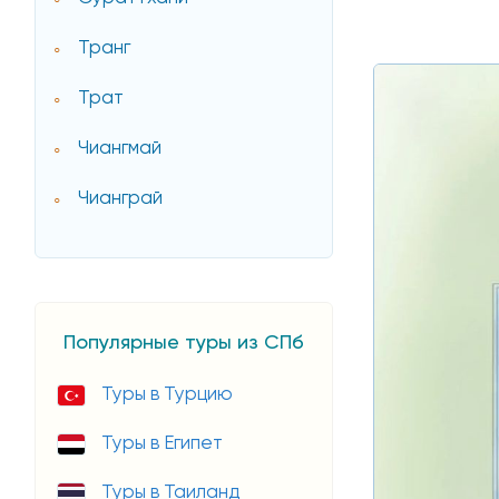
Транг
Трат
Чиангмай
Чианграй
Популярные туры из СПб
Туры в Турцию
Туры в Египет
Туры в Таиланд