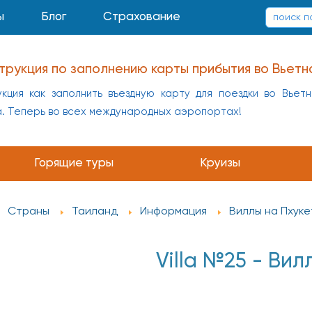
ы
Блог
Страхование
заполнению карты прибытия в Китай
укция как заполнить въездную карту для поездки в Кит
а
Горящие туры
Круизы
Страны
Таиланд
Информация
Виллы на Пхуке
Villa №25 - Ви