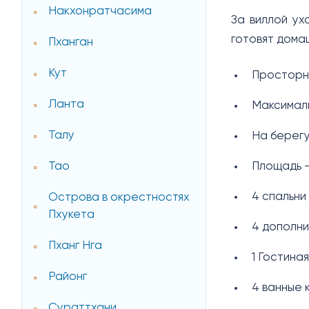
Накхонратчасима
За виллой у
готовят дома
Пханган
Кут
Просторн
Ланта
Максималь
Талу
На берег
Площадь -
Тао
4 спальни
Острова в окрестностях
Пхукета
4 дополни
Пханг Нга
1 Гостина
Районг
4 ванные 
Сураттхани