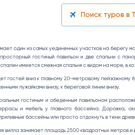
Поиск туров в 
имает один из самых уединенных участков на берегу м
 просторный гостиный павильон и две спальни с пан
 спален имеется смежная спальня с видом на море, в к
ет гостей вниз к главному 20-метровому пейзажному б
енными лужайками внизу, к береговой линии внизу.
ральным гостиным и обеденным павильоном расположе
ррасы и мебель у главного бассейна. Дорожка, ока
приливные бассейны или просто отдохнуть в тени древн
я вилла занимает площадь 2500 квадратных метров и в