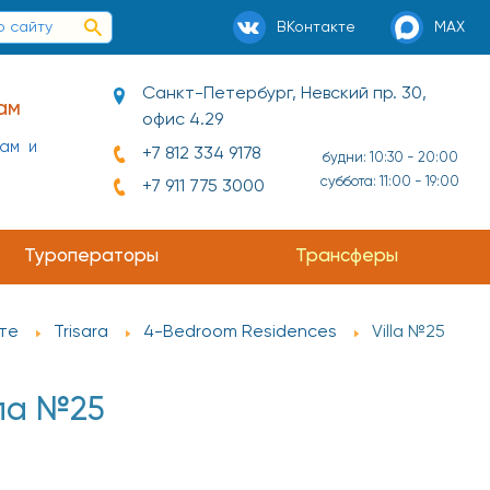
ВКонтакте
MAX
Санкт-Петербург, Невский пр. 30,
офис 4.29
ай и
+7 812 334 9178
будни: 10:30 - 20:00
суббота: 11:00 - 19:00
+7 911 775 3000
Туроператоры
Трансферы
те
Trisara
4-Bedroom Residences
Villa №25
лла №25