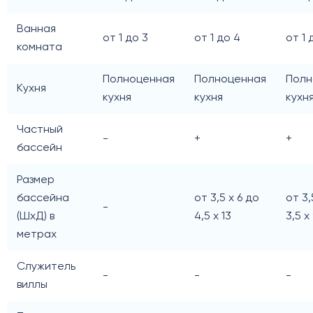
Ванная
от 1 до 3
от 1 до 4
от 1 
комната
Полноценная
Полноценная
Полн
Кухня
кухня
кухня
кухн
Частный
-
+
+
бассейн
Размер
бассейна
от 3,5 х 6 до
от 3,
-
(ШxД) в
4,5 х 13
3,5 х
метрах
Служитель
-
-
-
виллы