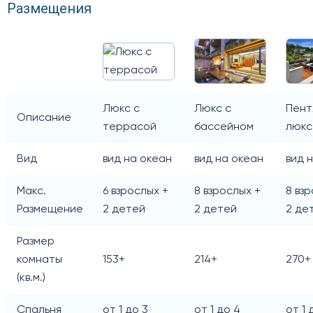
Размещения
Люкс с
Люкс с
Пент
Описание
террасой
бассейном
люкс
Вид
вид на океан
вид на океан
вид 
Макс.
6 взрослых +
8 взрослых +
8 вз
Размещение
2 детей
2 детей
2 де
Размер
комнаты
153+
214+
270+
(кв.м.)
Спальня
от 1 до 3
от 1 до 4
от 1 