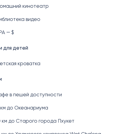
омашний кинотеатр
иблиотека видео
PA ― $
и для детей
етская кроватка
м
афе в пешей доступности
 км до Океанариума
0 км до Старого города Пхукет