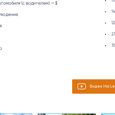
1
томобиля (с водителем) ― $
1
людение
1
я
2
3
р
Видео Hai L