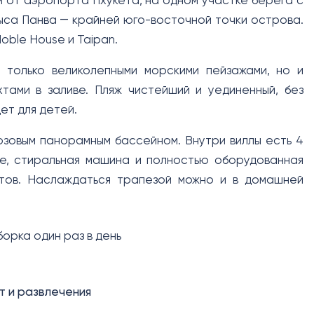
м от аэропорта Пхукета, на одном участке берега с
мыса Панва ― крайней юго-восточной точки острова.
oble House и Taipan.
 только великолепными морскими пейзажами, но и
тами в заливе. Пляж чистейший и уединенный, без
ет для детей.
юзовым панорамным бассейном. Внутри виллы есть 4
ые, стиральная машина и полностью оборудованная
нтов. Наслаждаться трапезой можно и в домашней
борка один раз в день
т и развлечения