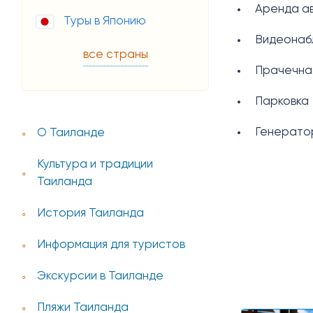
Аренда ав
Туры в Японию
Видеонаб
все страны
Прачечна
Парковка
Генерато
О Таиланде
Культура и традиции
Таиланда
История Таиланда
Информация для туристов
Экскурсии в Таиланде
Пляжи Таиланда