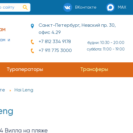
ВКонтакте
MAX
Санкт-Петербург, Невский пр. 30,
офис 4.29
ай и
+7 812 334 9178
будни: 10:30 - 20:00
суббота: 11:00 - 19:00
+7 911 775 3000
Туроператоры
Трансферы
те
Hai Leng
eng
4 Вилла на пляже