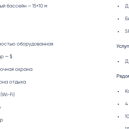
й бассейн — 15×10 м
Д
Б
S
лностью оборудованная
Услуг
р ― $
Д
точная охрана
Рядо
она отдыха
К
(Wi-Fi)
4
р
1
ер