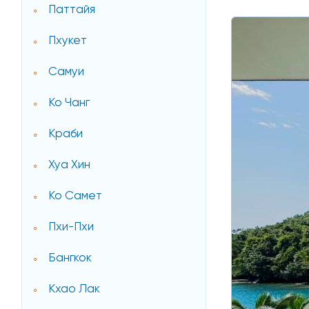
Паттайя
Пхукет
Самуи
Ко Чанг
Краби
Хуа Хин
Ко Самет
Пхи-Пхи
Бангкок
Кхао Лак