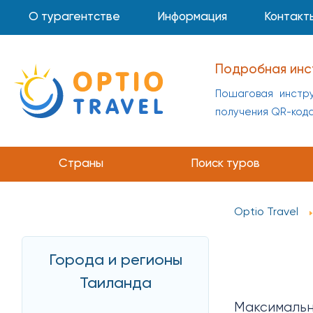
О турагентстве
Информация
Контакт
Инструкция по 
Пошаговая инстр
получения QR-код
Страны
Поиск туров
Optio Travel
Города и регионы
Таиланда
Максимально