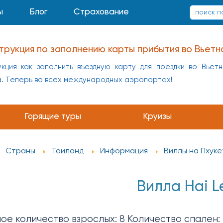
ы
Блог
Страхование
заполнению карты прибытия в Китай
укция как заполнить въездную карту для поездки в Кит
а
Горящие туры
Круизы
Страны
Таиланд
Информация
Виллы на Пхуке
Вилла Hai L
е количество взрослых: 8 Количество спален: 