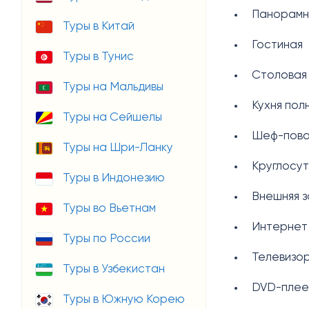
Панорамны
Туры в Китай
Гостиная
Туры в Тунис
Столовая
Туры на Мальдивы
Кухня по
Туры на Сейшелы
Шеф-пова
Туры на Шри-Ланку
Круглосу
Туры в Индонезию
Внешняя з
Туры во Вьетнам
Интернет 
Туры по России
Телевизо
Туры в Узбекистан
DVD-пле
Туры в Южную Корею