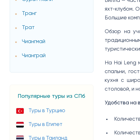
Вилла — част
яхт-клубом. 
Транг
Большие комп
Трат
Обзор на уч
традиционным
Чиангмай
туристически
Чианграй
На Hai Leng 
спальни, гос
кухня с шир
столовой, и н
Популярные туры из СПб
Удобства на 
Туры в Турцию
Количеств
Туры в Египет
Количеств
Туры в Таиланд