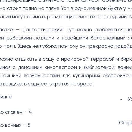
ь изолированного элитного поселка Moon Cove в 42 к
Она стоит прямо на пляже Yon в одноименной бухте у 
ании могут снимать резиденцию вместе с соседними: N
астке — фантастический! Тут можно любоваться не
и рыбацкими лодками и новейшими белоснежными ях
х толп. Здесь неглубоко, поэтому он прекрасно подойд
можно отдыхать в саду с мраморной террасой и бир
тиная с домашним кинотеатром и библиотекой, ванн
очайшими возможностями для кулинарных экспериме
а воздухе: в саду есть крытая терраса.
вилле
У
о спален ― 4
Спор
о ванных ― 5