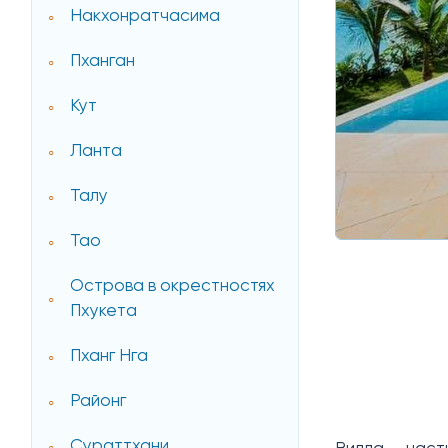
Накхонратчасима
Пханган
Кут
Ланта
Талу
Тао
Острова в окрестностях
Пхукета
Пханг Нга
Районг
Сураттхани