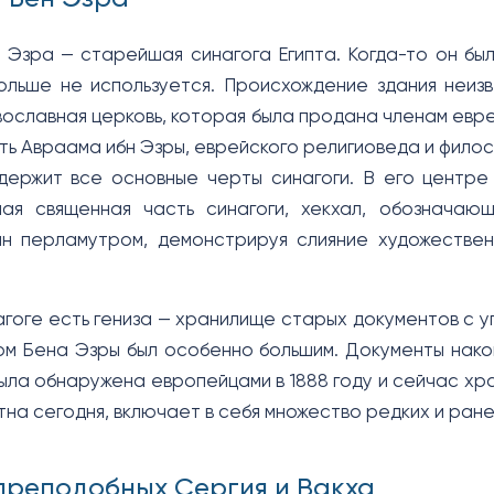
 Эзра — старейшая синагога Египта. Когда-то он был
ольше не используется. Происхождение здания неиз
вославная церковь, которая была продана членам евре
сть Авраама ибн Эзры, еврейского религиоведа и фило
ержит все основные черты синагоги. В его центре 
мая священная часть синагоги, хекхал, обозначаю
ан перламутром, демонстрируя слияние художествен
агоге есть гениза — хранилище старых документов с у
ом Бена Эзры был особенно большим. Документы нако
ыла обнаружена европейцами в 1888 году и сейчас хран
стна сегодня, включает в себя множество редких и ран
преподобных Сергия и Вакха