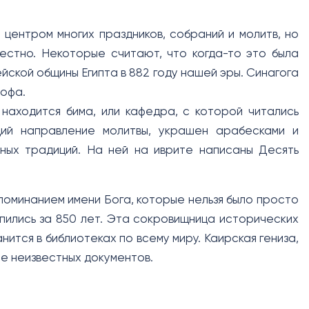
 центром многих праздников, собраний и молитв, но
вестно. Некоторые считают, что когда-то это была
йской общины Египта в 882 году нашей эры. Синагога
софа.
находится бима, или кафедра, с которой читались
щий направление молитвы, украшен арабесками и
ных традиций. На ней на иврите написаны Десять
поминанием имени Бога, которые нельзя было просто
пились за 850 лет. Эта сокровищница исторических
ится в библиотеках по всему миру. Каирская гениза,
ее неизвестных документов.