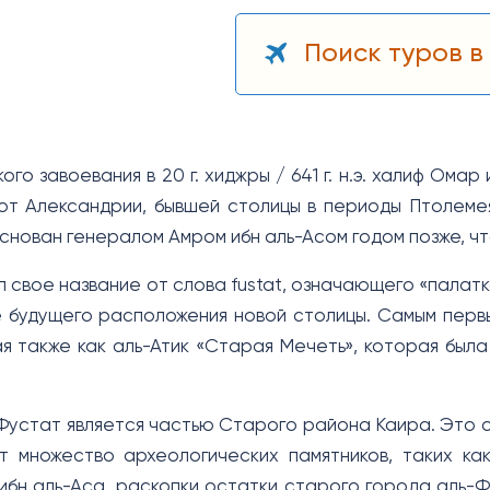
Поиск туров в
го завоевания в 20 г. хиджры / 641 г. н.э. халиф Омар
т Александрии, бывшей столицы в периоды Птолемея и Ри
основан генералом Амром ибн аль-Асом годом позже, ч
 свое название от слова fustat, означающего «палатк
 будущего расположения новой столицы. Самым перв
ая также как аль-Атик «Старая Мечеть», которая бы
Фустат является частью Старого района Каира. Это од
 множество археологических памятников, таких ка
ибн аль-Аса, раскопки остатки старого города аль-Ф