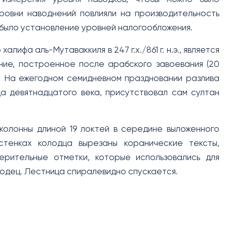
ровни наводнений повлияли на производительность
 было установление уровней налогообложения.
ифа аль-Мутаваккиля в 247 г.х./861 г. н.э., является
ние, построенное после арабского завоевания (20
иде. На ежегодном семидневном праздновании разлива
а девятнадцатого века, присутствовал сам султан
колонны длиной 19 локтей в середине выложенного
 стенках колодца вырезаны коранические тексты,
ерительные отметки, которые использовались для
лодец. Лестница спиралевидно спускается.