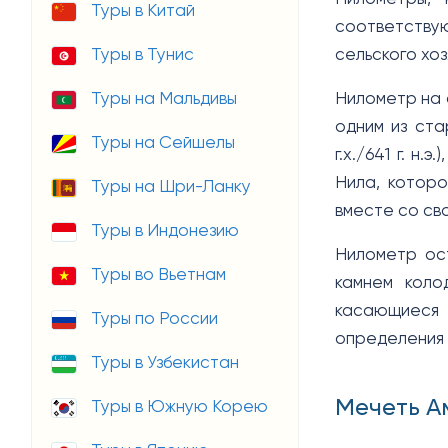
Туры в Китай
соответствую
Туры в Тунис
сельского хо
Туры на Мальдивы
Нилометр на о
одним из ста
Туры на Сейшелы
г.х./641 г. 
Нила, которо
Туры на Шри-Ланку
вместе со св
Туры в Индонезию
Нилометр ост
Туры во Вьетнам
камнем коло
касающиеся 
Туры по России
определения 
Туры в Узбекистан
Мечеть А
Туры в Южную Корею