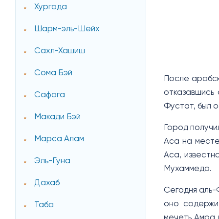
Хургада
Шарм-эль-Шейх
Сахл-Хашиш
Сома Бэй
После арабско
отказавшись о
Сафага
Фустат, был 
Макади Бэй
Город получил
Марса Алам
Аса на месте
Аса, известн
Эль-Гуна
Мухаммеда.
Дахаб
Сегодня аль-
оно содержит
Таба
мечеть Амра 