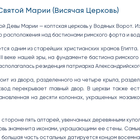
Святой Марии (Висячая Церковь)
ой Девы Марии — коптская церковь у Водяных Ворот. И
го расположения над бастионами римского форта и во
ется одним из старейших христианских храмов Египта
III веке нашей эры, на фундаменте бастиона римского 
располагалась резиденция патриарха Александрийског
оит из двора, разделенного на четыре крыла, разде
свод перекрывает главный двор. В церкви также ес
ановленная на десяти колоннах, украшенных мозаик
 стороне пять алтарей, увенчанных деревянными купол
овь знаменита иконами, украшающими ее стены. Самы
ак большая часть остальных датируется концом восемн