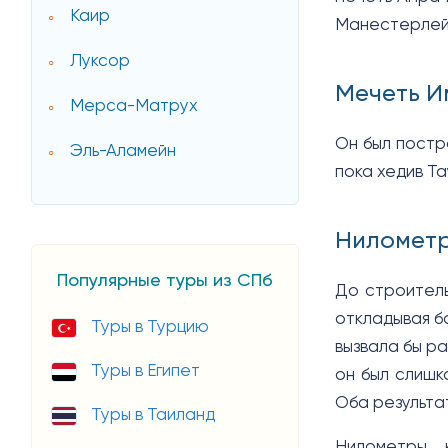
Каир
Манестерлей 
Луксор
Мечеть 
Мерса-Матрух
Он был постро
Эль-Аламейн
пока хедив Тау
Нилометр
Популярные туры из СПб
До строитель
откладывая б
Туры в Турцию
вызвала бы ра
Туры в Египет
он был слишк
Оба результат
Туры в Таиланд
Нилометры, 