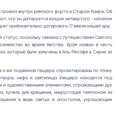
остроена внутри римского форта в Старом Каире. Об
ют, что он датируется концом четвертого - началом
едует приблизительно датировать 17 веком нашей эры.
 статус, поскольку связана с путешествием Святого
семейство во время бегства. Храм назван в честь
ха, которые были замучены в Аль-Ресафе в Сирии за
га и ее подземная пещера спроектированы по плану
ритвора, нефа и святилища (пещера находится под
ми и художественными элементами, отражающими дух
а, купель для крещения, инкрустация темплоном из
рашения в виде святых и апостолов, украшающие