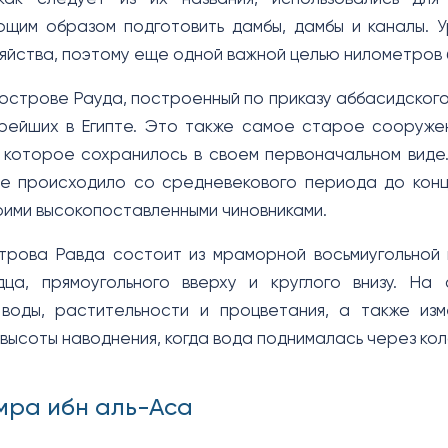
щим образом подготовить дамбы, дамбы и каналы. У
зяйства, поэтому еще одной важной целью нилометров
строве Рауда, построенный по приказу аббасидского хал
рейших в Египте. Это также самое старое сооруже
н.э.), которое сохранилось в своем первоначальном в
е происходило со средневекового периода до конц
оими высокопоставленными чиновниками.
рова Равда состоит из мраморной восьмиугольной 
дца, прямоугольного вверху и круглого внизу. На
воды, растительности и процветания, а также изм
высоты наводнения, когда вода поднималась через ко
мра ибн аль-Аса