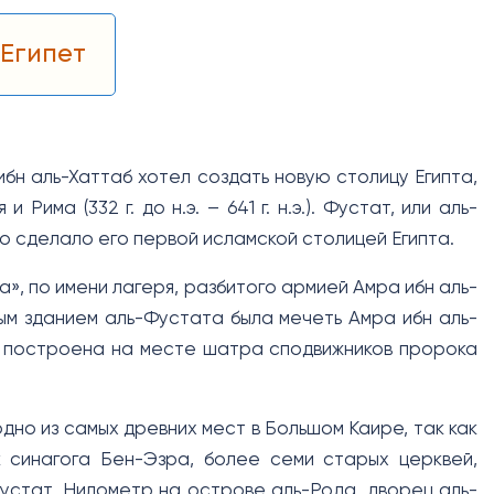
 Египет
 ибн аль-Хаттаб хотел создать новую столицу Египта,
ма (332 г. до н.э. – 641 г. н.э.). Фустат, или аль-
то сделало его первой исламской столицей Египта.
а», по имени лагеря, разбитого армией Амра ибн аль-
ым зданием аль-Фустата была мечеть Амра ибн аль-
ла построена на месте шатра сподвижников пророка
но из самых древних мест в Большом Каире, так как
к синагога Бен-Эзра, более семи старых церквей,
устат, Нилометр на острове аль-Рода, дворец аль-