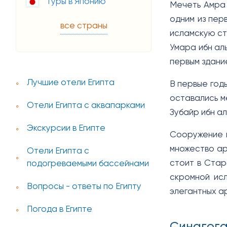
Туры в Японию
Мечеть Амра 
одним из перв
все страны
исламскую ст
Умара ибн ал
первым здани
Лучшие отели Египта
В первые год
оставались м
Отели Египта с аквапарками
Зубайр ибн ал
Экскурсии в Египте
Сооружение н
множество ар
Отели Египта с
стоит в Стар
подогреваемыми бассейнами
скромной ис
Вопросы - ответы по Египту
элегантных ар
Погода в Египте
Синагога