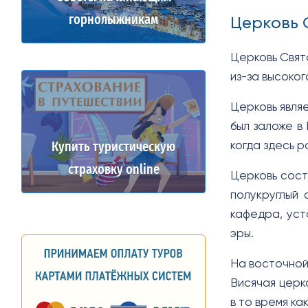
горнолыжникам
Церковь 
Церковь Свят
из-за высоко
Церковь явля
был заложе в 
Купить туристическую
когда здесь 
страховку online
Церковь сост
полукруглый 
кафедра, уст
эры.
На восточной
Висячая церк
в то время к