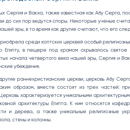
ых Сергия и Вакха, также известная как Абу Серга, п
ви до сих пор ведутся споры. Некоторые ученые счита
нашей эры, в то время как другие считают, что его сл
приобрела среди коптских церквей особый религиозный
 Египту, в пещере под храмом скрывалось святое 
ятых начала четвертого века нашей эры, Сергия и Вак
нские убеждения.
 другие раннехристианские церкви, церковь Абу Сер
таким образом, вместе состоят из трех частей: п
 Церковь характеризуется уникальными архитектурны
ковной архитектуры Египта. К ним относятся кафедр
сти и дерева, а также уникальные религиозные ук
ола, стены и колонны.