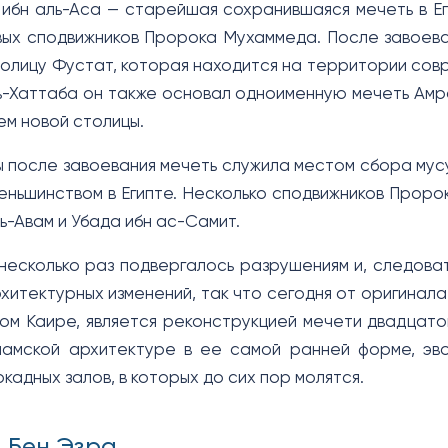
ибн аль-Аса — старейшая сохранившаяся мечеть в Егип
ых сподвижников Пророка Мухаммеда. После завоевания
олицу Фустат, которая находится на территории совр
ь-Хаттаба он также основал одноименную мечеть Амра
ем новой столицы.
ы после завоевания мечеть служила местом сбора мусу
еньшинством в Египте. Несколько сподвижников Пророк
ь-Авам и Убада ибн ас-Самит.
есколько раз подвергалось разрушениям и, следова
хитектурных изменений, так что сегодня от оригинала
ом Каире, является реконструкцией мечети двадцато
ламской архитектуре в ее самой ранней форме, эв
кадных залов, в которых до сих пор молятся.
 Бен Эзра