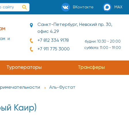
ВКонтакте
MAX
Санкт-Петербург, Невский пр. 30,
ам
офис 4.29
нам и
+7 812 334 9178
будни: 10:30 - 20:00
суббота: 11:00 - 19:00
+7 911 775 3000
Туроператоры
Трансферы
римечательности
Аль-Фустат
ый Каир)