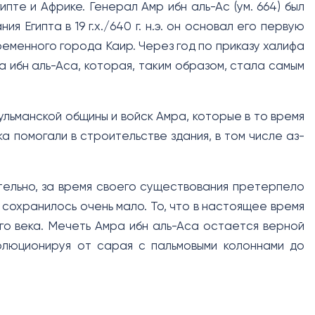
те и Африке. Генерал Амр ибн аль-Ас (ум. 664) был
 Египта в 19 г.х./640 г. н.э. он основал его первую
еменного города Каир. Через год по приказу халифа
 ибн аль-Аса, которая, таким образом, стала самым
льманской общины и войск Амра, которые в то время
а помогали в строительстве здания, в том числе аз-
тельно, за время своего существования претерпело
 сохранилось очень мало. То, что в настоящее время
го века. Мечеть Амра ибн аль-Аса остается верной
олюционируя от сарая с пальмовыми колоннами до