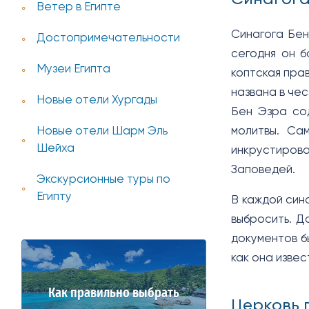
Ветер в Египте
Синагога Бен
Достопримечательности
сегодня он б
Музеи Египта
коптская пра
названа в че
Новые отели Хургады
Бен Эзра сод
молитвы. Са
Новые отели Шарм Эль
Шейха
инкрустиров
Заповедей.
Экскурсионные туры по
Египту
В каждой син
выбросить. Д
документов б
как она изве
Как правильно выбрать
Церковь 