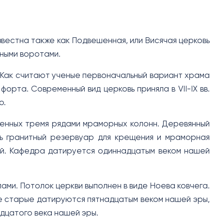
звестна также как Подвешенная, или Висячая церковь
дными воротами.
. Как считают ученые первоначальный вариант храма
форта. Современный вид церковь приняла в VII-IX вв.
о.
ленных тремя рядами мраморных колонн. Деревянный
ть гранитный резервуар для крещения и мраморная
ой. Кафедра датируется одиннадцатым веком нашей
ами. Потолок церкви выполнен в виде Ноева ковчега.
е старые датируются пятнадцатым веком нашей эры,
адцатого века нашей эры.