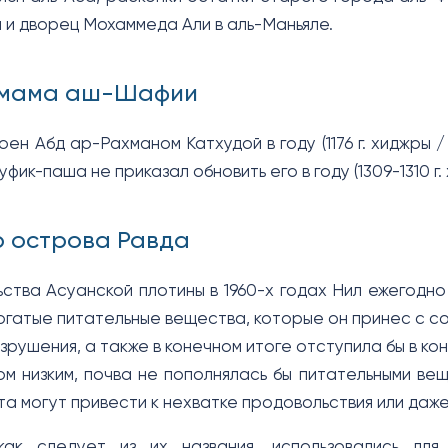
и дворец Мохаммеда Али в аль-Маньяле.
Имама аш-Шафии
ен Абд ар-Рахманом Катхудой в году (1176 г. хиджры / 1
фик-паша не приказал обновить его в году (1309-1310 г. хид
 острова Равда
ства Асуанской плотины в 1960-х годах Нил ежегодно 
огатые питательные вещества, которые он принес с со
зрушения, а также в конечном итоге отступила бы в кон
ом низким, почва не пополнялась бы питательными вещ
а могут привести к нехватке продовольствия или даже 
как следует из их названия, использовались для