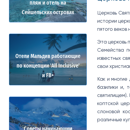
пляж и отель на
Сейшельских островах
Церковь Свят
истории церк
пятого веков 
Эта церковь 
Семейства по
Отели Мальдив работающие
известных св
по концепции 'All Inclusive'
свои христиа
и FB+
Как и многие
базилики и, 
святилищем).
коптской цер
слоновой ко
различные куп
Советы начинающим