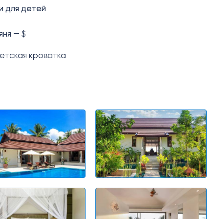
и для детей
яня ― $
етская кроватка