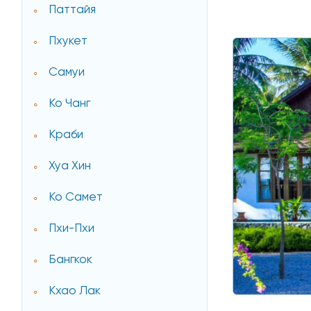
Паттайя
Пхукет
Самуи
Ко Чанг
Краби
Хуа Хин
Ко Самет
Пхи-Пхи
Бангкок
Кхао Лак