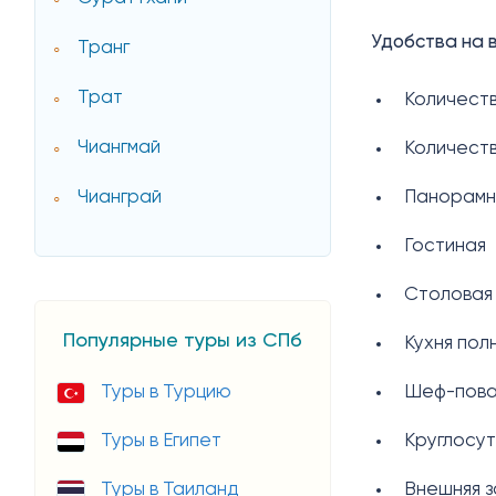
Удобства на 
Транг
Трат
Количеств
Чиангмай
Количеств
Чианграй
Панорамн
Гостиная
Столовая
Популярные туры из СПб
Кухня по
Туры в Турцию
Шеф-пова
Туры в Египет
Круглосу
Туры в Таиланд
Внешняя з