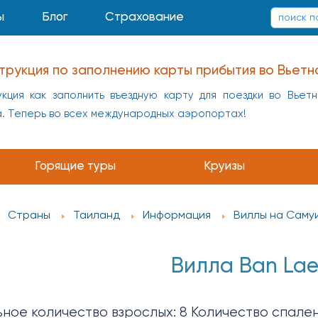
ы
Блог
Страхование
трукция по заполнению карты прибытия во Вьетн
кция как заполнить въездную карту для поездки во Вьет
а. Теперь во всех международных аэропортах!
заполнению карты прибытия в Китай
укция как заполнить въездную карту для поездки в Кит
Горящие туры
Круизы
а
Страны
Таиланд
Информация
Виллы на Саму
Вилла Ban Lae
ное количество взрослых: 8 Количество спален