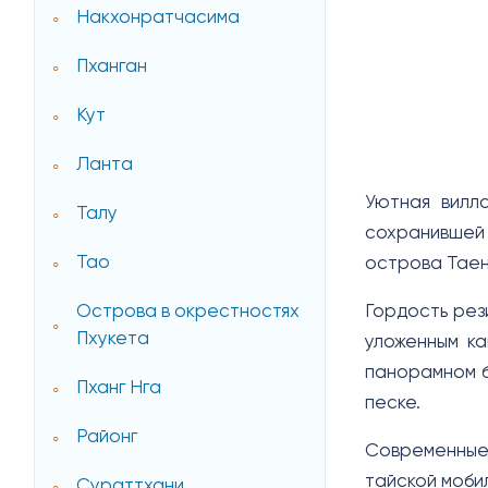
Накхонратчасима
Пханган
Кут
Ланта
Уютная вилл
Талу
сохранившей 
Тао
острова Таен
Острова в окрестностях
Гордость рез
Пхукета
уложенным ка
панорамном б
Пханг Нга
песке.
Районг
Современные 
тайской моби
Сураттхани