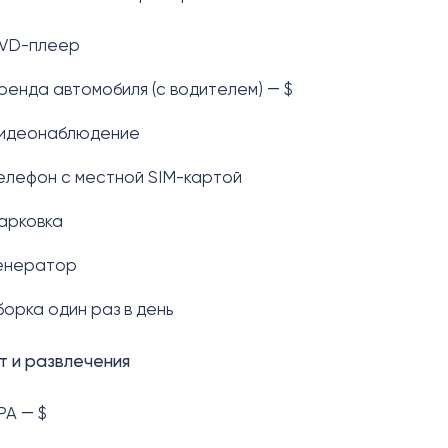
VD-плеер
ренда автомобиля (с водителем) ― $
идеонаблюдение
елефон с местной SIM-картой
арковка
енератор
борка один раз в день
т и развлечения
PA ― $