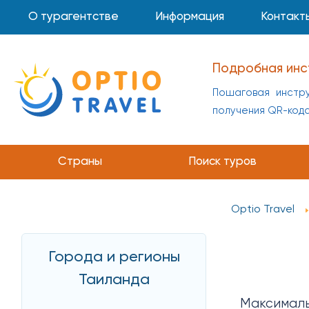
О турагентстве
Информация
Контакт
Подробная инс
Пошаговая инстру
получения QR-код
Инструкция по 
Пошаговая инстр
Страны
Поиск туров
получения QR-код
Optio Travel
Города и регионы
Таиланда
Максималь