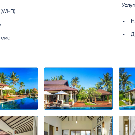
Услуг
(Wi-Fi)
Н
р
Д
тема