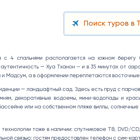
Поиск туров в 
а с 4 спальнями располагается на южном берегу 
аутентичность ― Хуа Тханон — и в 35 минутах от аэ
 и Мадсум, а в оформлении переплетаются восточные
иденции ― ландшафтный сад. Здесь есть пруд с парчо
мням, декоративные водоемы, мини-водопады и краси
ассейне или на собственном пляже виллы, солнечные 
технологии тоже в наличии: спутниковое ТВ, DVD/CD,
льной связью: гостям предоставлен телефон с сим-ка