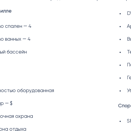
вилле
D
о спален ― 4
А
о ванных ― 4
В
ый бассейн
Т
П
Г
лностью оборудованная
У
р ― $
Спор
точная охрана
S
она отдыха