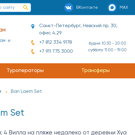
ВКонтакте
MAX
Санкт-Петербург, Невский пр. 30,
ам
офис 4.29
нам и
+7 812 334 9178
будни: 10:30 - 20:00
суббота: 11:00 - 19:00
+7 911 775 3000
ай и
Туроператоры
Трансферы
и
Ban Laem Set
m Set
: 4 Вилла на пляже недалеко от деревни Хуа