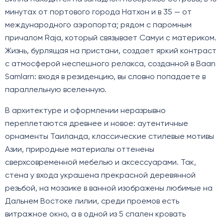
минутах от портового города Натхон и в 35 — от
международного аэропорта; рядом с паромным
причалом Raja, который связывает Самуи с материком.
Жизнь, бурлящая на пристани, создает яркий контраст
с атмосферой неспешного релакса, созданной в Baan
Samlarn: входя в резиденцию, вы словно попадаете в
параллельную вселенную.
В архитектуре и оформлении неразрывно
переплетаются древнее и новое: аутентичные
орнаменты Таиланда, классические стилевые мотивы
Азии, природные материалы оттенены
сверхсовременной мебелью и аксессуарами. Так,
стена у входа украшена прекрасной деревянной
резьбой, на мозаике в ванной изображены любимые на
Дальнем Востоке лилии, среди проемов есть
витражное окно, а в одной из 5 спален кровать