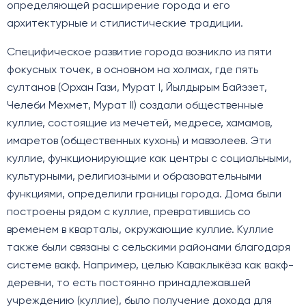
определяющей расширение города и его
архитектурные и стилистические традиции.
Специфическое развитие города возникло из пяти
фокусных точек, в основном на холмах, где пять
султанов (Орхан Гази, Мурат I, Йылдырым Байэзет,
Челеби Мехмет, Мурат II) создали общественные
куллие, состоящие из мечетей, медресе, хамамов,
имаретов (общественных кухонь) и мавзолеев. Эти
куллие, функционирующие как центры с социальными,
культурными, религиозными и образовательными
функциями, определили границы города. Дома были
построены рядом с куллие, превратившись со
временем в кварталы, окружающие куллие. Куллие
также были связаны с сельскими районами благодаря
системе вакф. Например, целью Каваклыкёза как вакф-
деревни, то есть постоянно принадлежавшей
учреждению (куллие), было получение дохода для