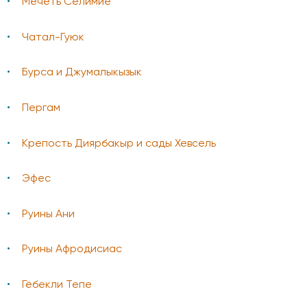
Мечеть Селимие
Чатал-Гуюк
Бурса и Джумалыкызык
Пергам
Крепость Диярбакыр и сады Хевсель
Эфес
Руины Ани
Руины Афродисиас
Гёбекли Тепе