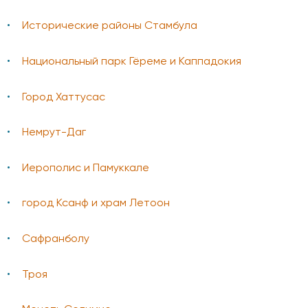
Исторические районы Стамбула
Национальный парк Гёреме и Каппадокия
Город Хаттусас
Немрут-Даг
Иерополис и Памуккале
город Ксанф и храм Летоон
Сафранболу
Троя