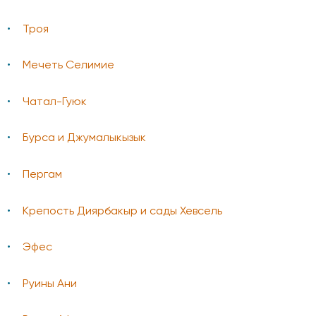
Троя
Мечеть Селимие
Чатал-Гуюк
Бурса и Джумалыкызык
Пергам
Крепость Диярбакыр и сады Хевсель
Эфес
Руины Ани