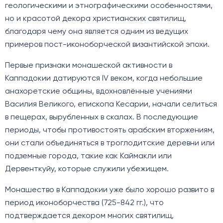
геологическими и этнографическими особенностями,
но и красотой декора христианских святилищ,
благодаря чему она является одним из ведущих
примеров пост-иконоборческой византийской эпохи.
Первые признаки монашеской активности в
Каппадокии датируются IV веком, когда небольшие
анахоретские общины, вдохновлённые учениями
Василия Великого, епископа Кесарии, начали селиться
в пещерах, вырубленных в скалах. В последующие
периоды, чтобы противостоять арабским вторжениям,
они стали объединяться в троглодитские деревни или
подземные города, такие как Каймакли или
Дервенткуйу, которые служили убежищем.
Монашество в Каппадокии уже было хорошо развито в
период иконоборчества (725-842 гг.), что
подтверждается декором многих святилищ,