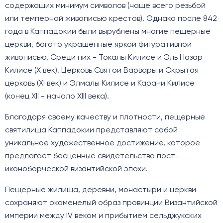
содержащих минимум символов (чаще всего резьбой
или темперной живописью крестов). Однако после 842
года в Каппадокии были вырублены многие пещерные
церкви, богато украшенные яркой фигуративной
живописью. Среди них - Токалы Килисе и Эль Назар
Килисе (X век), Церковь Святой Варвары и Скрытая
церковь (XI век) и Элмалы Килисе и Карани Килисе
(конец XII - начало XIII века).
Благодаря своему качеству и плотности, пещерные
святилища Каппадокии представляют собой
уникальное художественное достижение, которое
предлагает бесценные свидетельства пост-
иконоборческой византийской эпохи.
Пещерные жилища, деревни, монастыри и церкви
сохраняют окаменелый образ провинции Византийской
империи между IV веком и прибытием сельджукских