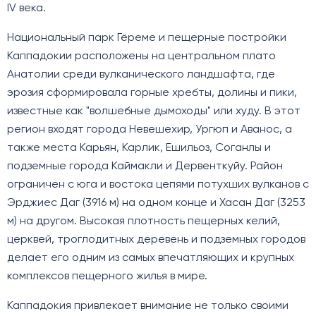
IV века.
Национальный парк Гёреме и пещерные постройки
Каппадокии расположены на центральном плато
Анатолии среди вулканического ландшафта, где
эрозия сформировала горные хребты, долины и пики,
известные как "волшебные дымоходы" или худу. В этот
регион входят города Невешехир, Ургюп и Аванос, а
также места Карьян, Карлик, Ешильоз, Соганлы и
подземные города Каймакли и Дервенткуйу. Район
ограничен с юга и востока цепями потухших вулканов с
Эрджиес Даг (3916 м) на одном конце и Хасан Даг (3253
м) на другом. Высокая плотность пещерных келий,
церквей, троглодитных деревень и подземных городов
делает его одним из самых впечатляющих и крупных
комплексов пещерного жилья в мире.
Каппадокия привлекает внимание не только своими