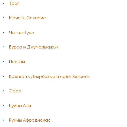
Троя
Мечеть Селимие
Чатал-Гуюк
Бурса и Джумалыкызык
Пергам
Крепость Диярбакыр и сады Хевсель
Эфес
Руины Ани
Руины Афродисиас