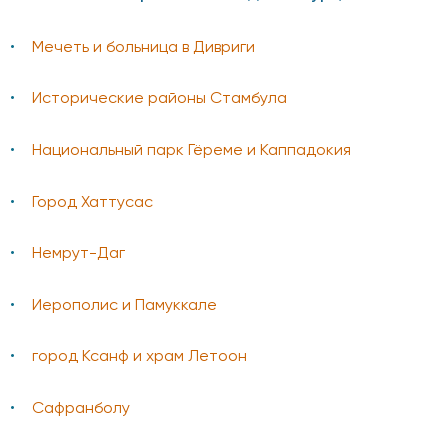
Мечеть и больница в Дивриги
Исторические районы Стамбула
Национальный парк Гёреме и Каппадокия
Город Хаттусас
Немрут-Даг
Иерополис и Памуккале
город Ксанф и храм Летоон
Сафранболу