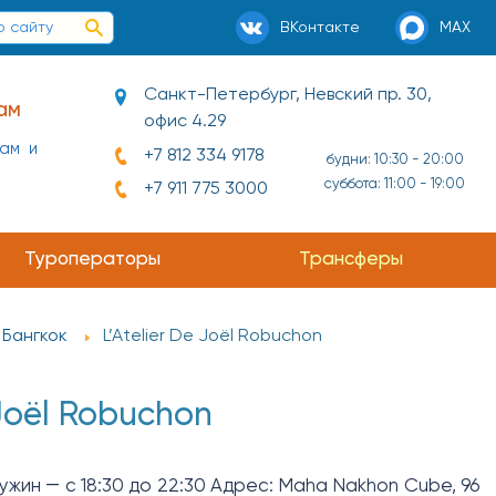
ВКонтакте
MAX
Санкт-Петербург, Невский пр. 30,
ам
офис 4.29
нам и
+7 812 334 9178
будни: 10:30 - 20:00
суббота: 11:00 - 19:00
+7 911 775 3000
ай и
Туроператоры
Трансферы
Бангкок
L’Atelier De Joёl Robuchon
 Joёl Robuchon
ужин ― с 18:30 до 22:30 Адрес: Maha Nakhon Cube, 96