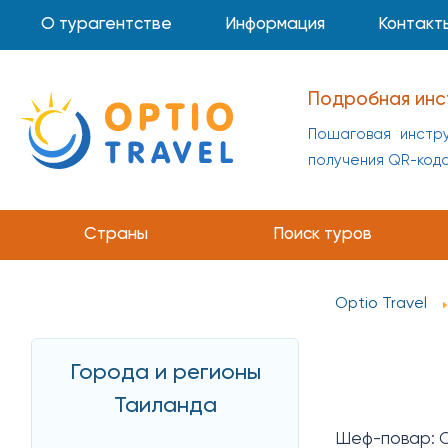
О турагентстве
Информация
Контакт
Подробная инс
Пошаговая инстру
получения QR-код
Инструкция по 
Пошаговая инстр
Страны
Поиск туров
получения QR-код
Optio Travel
Города и регионы
Таиланда
Шеф-повар: Ол