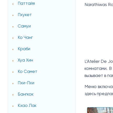
Паттайя
Narathiwas Ra
Пхукет
Самуи
Ко Чанг
Краби
Хуа Хин
L’Atelier De 
комнатами. В
Ко Самет
вызывает в п
Пхи-Пхи
Меню включае
здесь предла
Бангкок
Кхао Лак