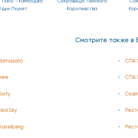
- Лаос - Камбоджа
Сокровища Тайского
Сок
тдых Пхукет
Королевства
Кор
Смотрите также в 
Yamazato
СПА 
ree
СПА 
Sixty
Скай
Red Sky
Рест
Savelberg
Рест