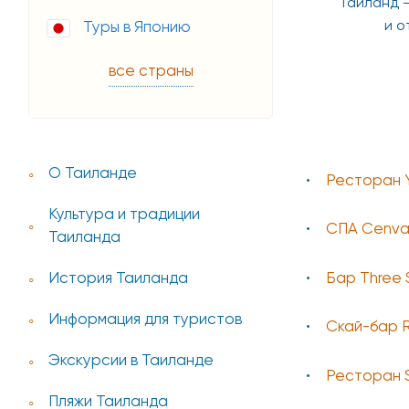
 - Мьянма
Таиланд - Малайзия -
Таиланд 
Сингапур
и о
Туры в Японию
все страны
О Таиланде
Ресторан 
Культура и традиции
СПА Cenva
Таиланда
Бар Three 
История Таиланда
Информация для туристов
Скай-бар 
Экскурсии в Таиланде
Ресторан 
Пляжи Таиланда