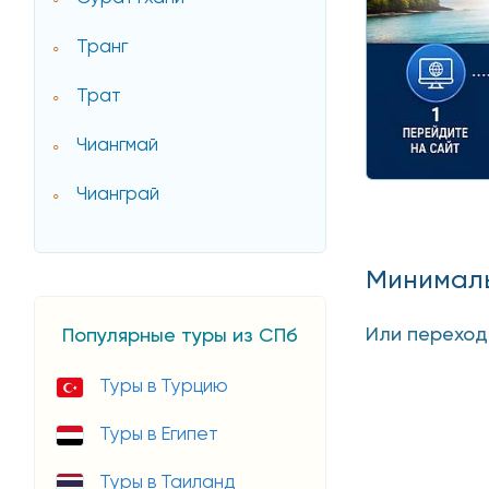
Транг
Трат
Чиангмай
Чианграй
Минималь
Или перехо
Популярные туры из СПб
Туры в Турцию
Туры в Египет
Туры в Таиланд