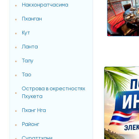
Накхонратчасима
Пханган
Кут
Ланта
Талу
Тао
Острова в окрестностях
Пхукета
Пханг Нга
Районг
Сураттхани