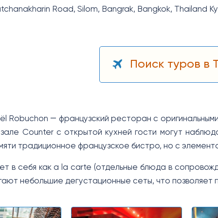
tchanakharin Rоаd, Silom, Bangrak, Bangkok, Thailand К
Поиск туров в 
Joёl Robuchon ― французский ресторан с оригинальным
 зале Counter с открытой кухней гости могут наблюд
амяти традиционное французское бистро, но с элемент
т в себя как а la carte (отдельные блюда в сопровожд
гают небольшие дегустационные сеты, что позволяет 