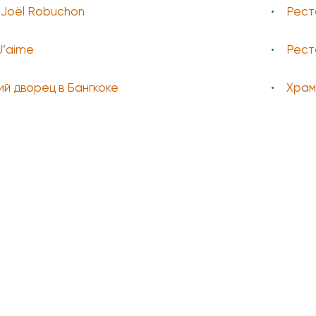
e Joёl Robuchon
Рест
J’аime
Рест
й дворец в Бангкоке
Храм