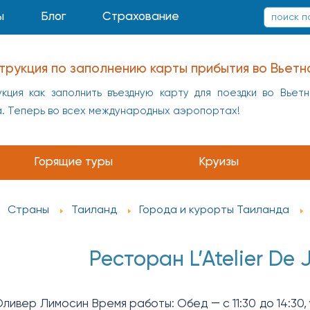
ы
Блог
Страхование
трукция по заполнению карты прибытия во Вьетн
кция как заполнить въездную карту для поездки во Вьет
а. Теперь во всех международных аэропортах!
заполнению карты прибытия в Китай
укция как заполнить въездную карту для поездки в Кит
Горящие туры
Круизы
а
Страны
Таиланд
Города и курорты Таиланда
Ресторан L’Atelier De
ивер Лимосин Время работы: Обед ― с 11:30 до 14:30, 