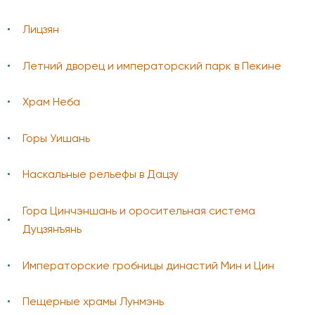
Лицзян
Летний дворец и императорский парк в Пекине
Храм Неба
Горы Уишань
Наскальные рельефы в Дацзу
Гора Цинчэншань и оросительная система
Дуцзянъянь
Императорские гробницы династий Мин и Цин
Пещерные храмы Лунмэнь