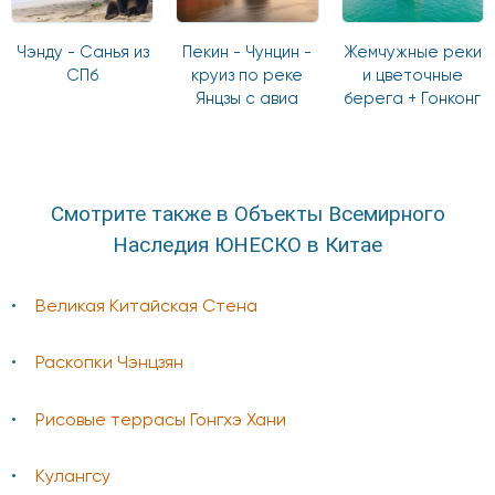
Чэнду - Санья из
Пекин - Чунцин -
Жемчужные реки
СПб
круиз по реке
и цветочные
Янцзы с авиа
берега + Гонконг
Смотрите также в Объекты Всемирного
Наследия ЮНЕСКО в Китае
Великая Китайская Стена
Раскопки Чэнцзян
Рисовые террасы Гонгхэ Хани
Кулангсу