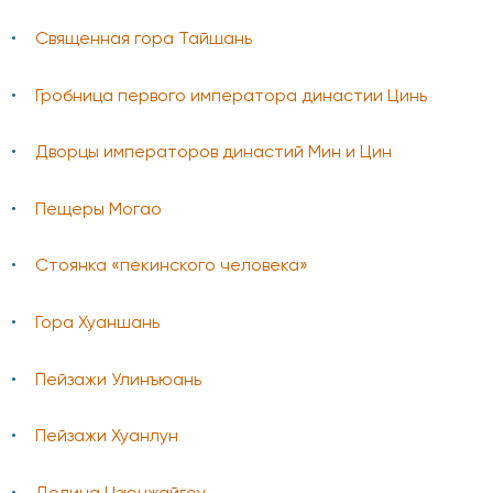
Священная гора Тайшань
Гробница первого императора династии Цинь
Дворцы императоров династий Мин и Цин
Пещеры Могао
Стоянка «пекинского человека»
Гора Хуаншань
Пейзажи Улинъюань
Пейзажи Хуанлун