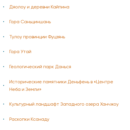
Дяолоу и деревни Кайпина
Гора Саньциншань
Тулоу провинции Фуцзянь
Гора Утай
Геологический парк Данься
Исторические памятники Деньфень в «Центре
Неба и Земли»
Культурный ландшафт Западного озера Ханчжоу
Раскопки Ксанаду