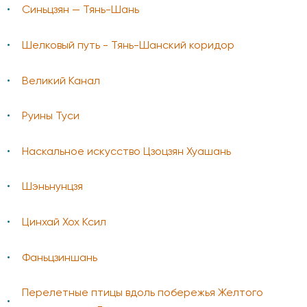
Синьцзян — Тянь-Шань
Шелковый путь - Тянь-Шанский коридор
Великий Канал
Руины Туси
Наскальное искусство Цзоцзян Хуашань
Шэньнунцзя
Цинхай Хох Ксил
Фаньцзиншань
Перелетные птицы вдоль побережья Желтого