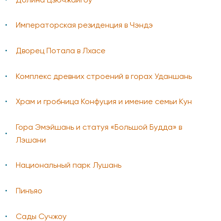
Долина Цзючжайгоу
Императорская резиденция в Чэндэ
Дворец Потала в Лхасе
Комплекс древних строений в горах Уданшань
Храм и гробница Конфуция и имение семьи Кун
Гора Эмэйшань и статуя «Большой Будда» в
Лэшани
Национальный парк Лушань
Пинъяо
Cады Сучжоу