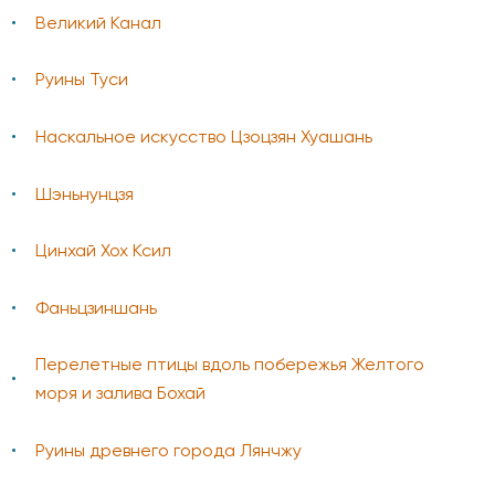
Великий Канал
Руины Туси
Наскальное искусство Цзоцзян Хуашань
Шэньнунцзя
Цинхай Хох Ксил
Фаньцзиншань
Перелетные птицы вдоль побережья Желтого
моря и залива Бохай
Руины древнего города Лянчжу