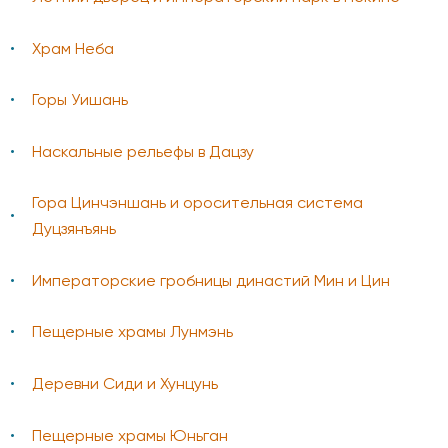
Храм Неба
Горы Уишань
Наскальные рельефы в Дацзу
Гора Цинчэншань и оросительная система
Дуцзянъянь
Императорские гробницы династий Мин и Цин
Пещерные храмы Лунмэнь
Деревни Сиди и Хунцунь
Пещерные храмы Юньган