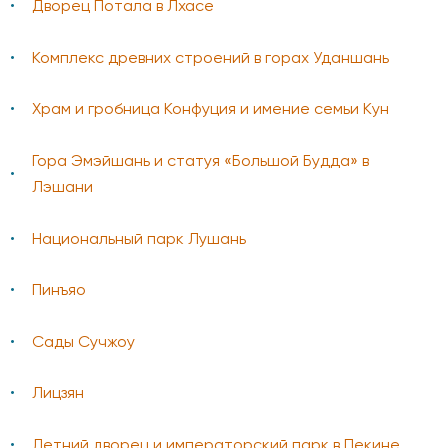
Дворец Потала в Лхасе
Комплекс древних строений в горах Уданшань
Храм и гробница Конфуция и имение семьи Кун
Гора Эмэйшань и статуя «Большой Будда» в
Лэшани
Национальный парк Лушань
Пинъяо
Cады Сучжоу
Лицзян
Летний дворец и императорский парк в Пекине