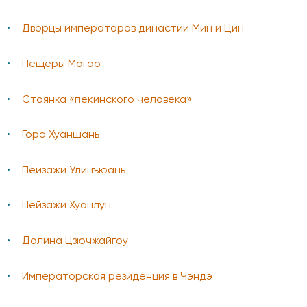
Дворцы императоров династий Мин и Цин
Пещеры Могао
Стоянка «пекинского человека»
Гора Хуаншань
Пейзажи Улинъюань
Пейзажи Хуанлун
Долина Цзючжайгоу
Императорская резиденция в Чэндэ