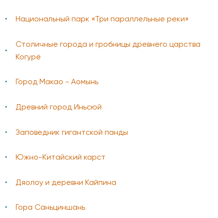
Национальный парк «Три параллельные реки»
Столичные города и гробницы древнего царства
Когурё
Город Макао - Аомынь
Древний город Иньсюй
Заповедник гигантской панды
Южно-Китайский карст
Дяолоу и деревни Кайпина
Гора Саньциншань